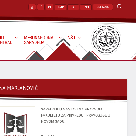
ЋИР
LAT
ENG
PRIJAVA
I I
MEĐUNARODNA
VŠJ
NI RAD
SARADNJA
NA MARJANOVIĆ
SARADNIK U NASTAVI NA PRAVNOM
FAKULTETU ZA PRIVREDU I PRAVOSUĐE U
NOVOM SADU.