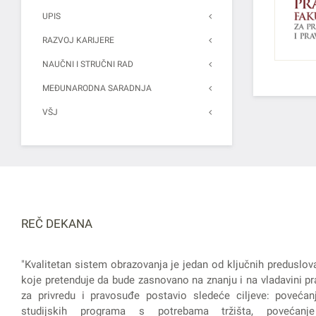
UPIS
RAZVOJ KARIJERE
NAUČNI I STRUČNI RAD
MEĐUNARODNA SARADNJA
VŠJ
REČ DEKANA
"Kvalitetan sistem obrazovanja je jedan od ključnih preduslov
koje pretenduje da bude zasnovano na znanju i na vladavini pra
za privredu i pravosuđe postavio sledeće ciljeve: povećanj
studijskih programa s potrebama tržišta, povećanje