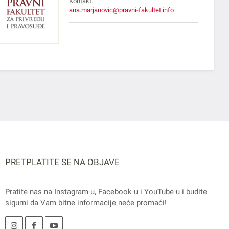
Kontakt:
ana.marjanovic@pravni-fakultet.info
PRETPLATITE SE NA OBJAVE
Pratite nas na
Instagram
-u,
Facebook
-u i
YouTube
-u i budite
sigurni da Vam bitne informacije neće promaći!