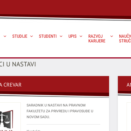
STUDIJE
STUDENTI
UPIS
RAZVOJ
NAUČN
KARIJERE
STRUČ
I U NASTAVI
A CREVAR
A
SARADNIK U NASTAVI NA PRAVNOM
FAKULTETU ZA PRIVREDU I PRAVOSUĐE U
NOVOM SADU.