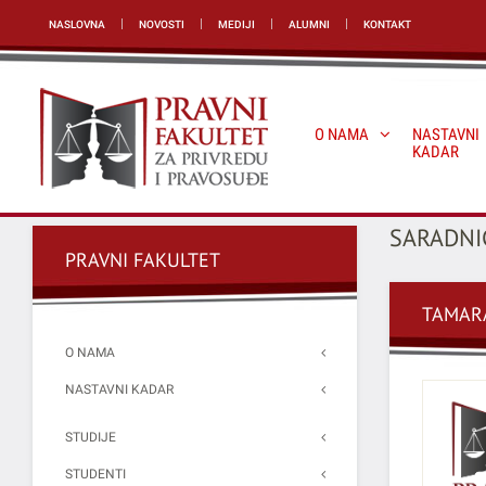
NASLOVNA
NOVOSTI
MEDIJI
ALUMNI
KONTAKT
O NAMA
NASTAVNI
KADAR
SARADNIC
PRAVNI FAKULTET
TAMAR
O NAMA
NASTAVNI KADAR
STUDIJE
STUDENTI