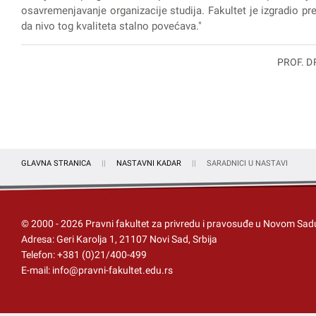
osavremenjavanje organizacije studija. Fakultet je izgradio prep
da nivo tog kvaliteta stalno povećava."
PROF. D
GLAVNA STRANICA
NASTAVNI KADAR
SARADNICI U NASTAVI
© 2000 -
2026
Pravni fakultet za privredu i pravosuđe u Novom Sad
Adresa: Geri Karolja 1, 21107 Novi Sad, Srbija
Telefon:
+381 (0)21/400-499
E-mail:
info@pravni-fakultet.edu.rs