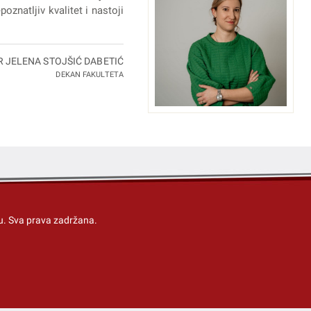
oznatljiv kvalitet i nastoji
R JELENA STOJŠIĆ DABETIĆ
DEKAN FAKULTETA
u
. Sva prava zadržana.