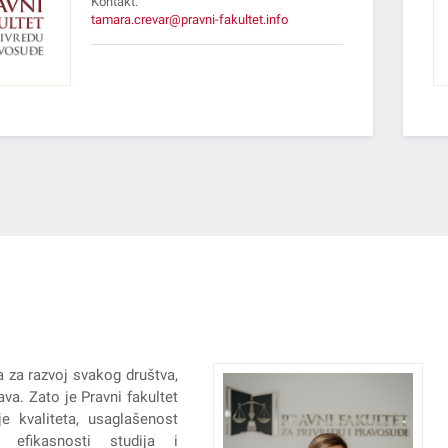
Kontakt:
tamara.crevar@pravni-fakultet.info
a za razvoj svakog društva,
va. Zato je Pravni fakultet
e kvaliteta, usaglašenost
 efikasnosti studija i