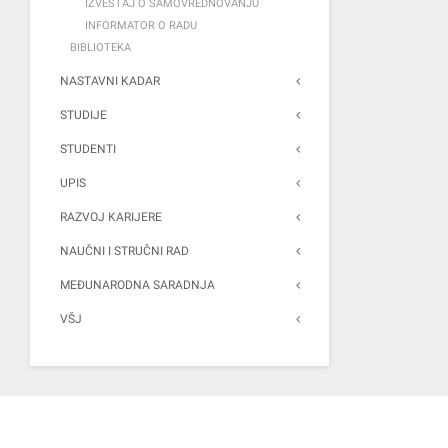
IZVEŠTAJ O SAMOVREDNOVANJU
INFORMATOR O RADU
BIBLIOTEKA
NASTAVNI KADAR
STUDIJE
STUDENTI
UPIS
RAZVOJ KARIJERE
NAUČNI I STRUČNI RAD
MEĐUNARODNA SARADNJA
VŠJ