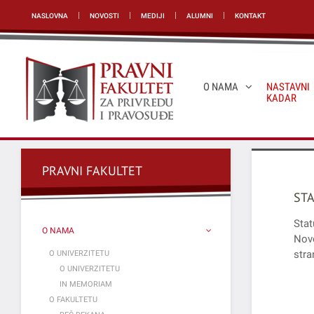
NASLOVNA
NOVOSTI
MEDIJI
ALUMNI
KONTAKT
O NAMA
NASTAVNI
KADAR
PRAVNI FAKULTET
STA
Stat
O NAMA
Nov
stra
O UNIVERZITETU
O UNIVERZITETU
IN MEMORIAM
O FAKULTETU