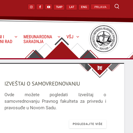
ЋИР
LAT
ENG
PRIJAVA
I I
MEĐUNARODNA
VŠJ
NI RAD
SARADNJA
IZVEŠTAJ O SAMOVREDNOVANJU
Ovde možete pogledati Izveštaj o
samovrednovanju Pravnog fakulteta za privredu i
pravosuđe u Novom Sadu.
POGLEDAJTE VIŠE