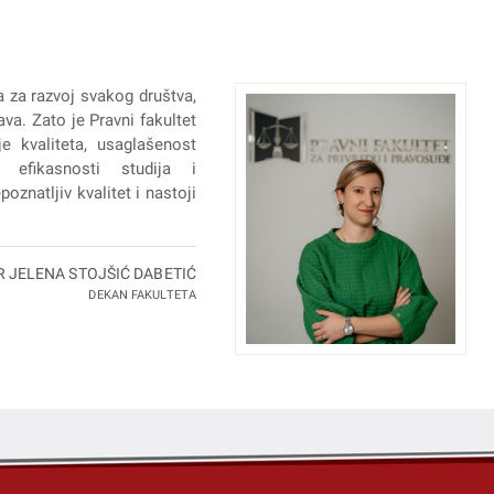
a za razvoj svakog društva,
va. Zato je Pravni fakultet
e kvaliteta, usaglašenost
 efikasnosti studija i
oznatljiv kvalitet i nastoji
R JELENA STOJŠIĆ DABETIĆ
DEKAN FAKULTETA