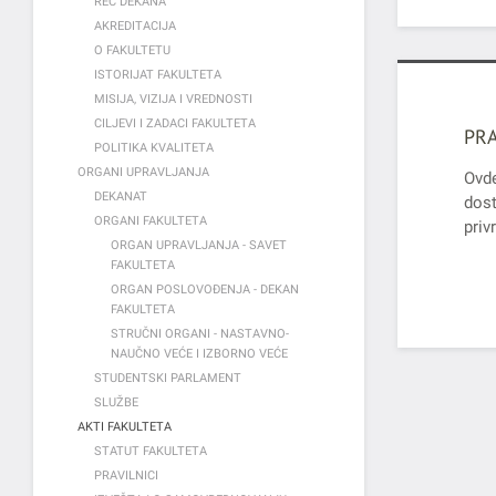
REČ DEKANA
AKREDITACIJA
O FAKULTETU
ISTORIJAT FAKULTETA
MISIJA, VIZIJA I VREDNOSTI
CILJEVI I ZADACI FAKULTETA
PRA
POLITIKA KVALITETA
ORGANI UPRAVLJANJA
Ovd
DEKANAT
dos
ORGANI FAKULTETA
priv
ORGAN UPRAVLJANJA - SAVET
FAKULTETA
ORGAN POSLOVOĐENJA - DEKAN
FAKULTETA
STRUČNI ORGANI - NASTAVNO-
NAUČNO VEĆE I IZBORNO VEĆE
STUDENTSKI PARLAMENT
SLUŽBE
AKTI FAKULTETA
STATUT FAKULTETA
PRAVILNICI