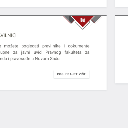
VILNICI
e možete pogledati pravilnike i dokumente
tupne za javni uvid Pravnog fakulteta za
redu i pravosuđe u Novom Sadu.
POGLEDAJTE VIŠE