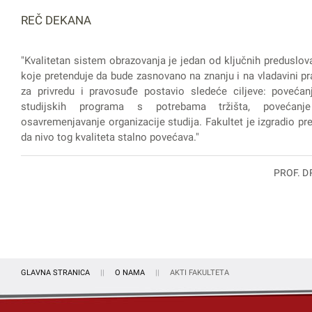
REČ DEKANA
"Kvalitetan sistem obrazovanja je jedan od ključnih preduslov
koje pretenduje da bude zasnovano na znanju i na vladavini pra
za privredu i pravosuđe postavio sledeće ciljeve: povećanj
studijskih programa s potrebama tržišta, povećanje
osavremenjavanje organizacije studija. Fakultet je izgradio prep
da nivo tog kvaliteta stalno povećava."
PROF. D
GLAVNA STRANICA
O NAMA
AKTI FAKULTETA