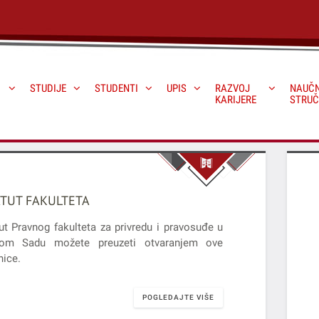
STUDIJE
STUDENTI
UPIS
RAZVOJ
NAUČN
KARIJERE
STRUČ
TUT FAKULTETA
ut Pravnog fakulteta za privredu i pravosuđe u
om Sadu možete preuzeti otvaranjem ove
nice.
POGLEDAJTE VIŠE