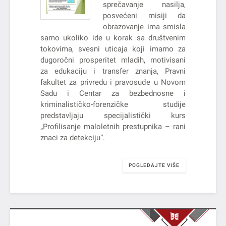
sprečavanje nasilja,
posvećeni misiji da
obrazovanje ima smisla
samo ukoliko ide u korak sa društvenim
tokovima, svesni uticaja koji imamo za
dugoročni prosperitet mladih, motivisani
za edukaciju i transfer znanja, Pravni
fakultet za privredu i pravosuđe u Novom
Sadu i Centar za bezbednosne i
kriminalističko-forenzičke studije
predstavljaju specijalistički kurs
„Profilisanje maloletnih prestupnika – rani
znaci za detekciju“.
POGLEDAJTE VIŠE