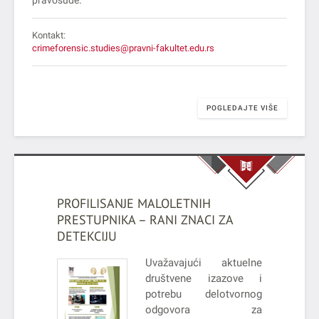
Kontakt:
crimeforensic.studies@pravni-fakultet.edu.rs
POGLEDAJTE VIŠE
PROFILISANJE MALOLETNIH
PRESTUPNIKA – RANI ZNACI ZA
DETEKCIJU
Uvažavajući aktuelne
društvene izazove i
potrebu delotvornog
odgovora za