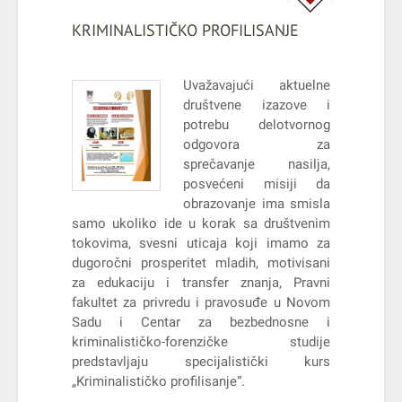
KRIMINALISTIČKO PROFILISANJE
Uvažavajući aktuelne
društvene izazove i
potrebu delotvornog
odgovora za
sprečavanje nasilja,
posvećeni misiji da
obrazovanje ima smisla
samo ukoliko ide u korak sa društvenim
tokovima, svesni uticaja koji imamo za
dugoročni prosperitet mladih, motivisani
za edukaciju i transfer znanja, Pravni
fakultet za privredu i pravosuđe u Novom
Sadu i Centar za bezbednosne i
kriminalističko-forenzičke studije
predstavljaju specijalistički kurs
„Kriminalističko profilisanje“.