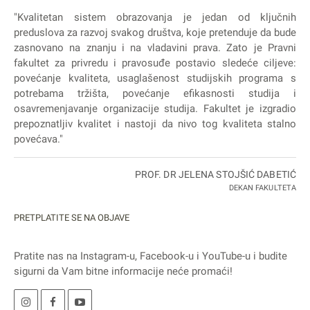
"Kvalitetan sistem obrazovanja je jedan od ključnih
preduslova za razvoj svakog društva, koje pretenduje da bude
zasnovano na znanju i na vladavini prava. Zato je Pravni
fakultet za privredu i pravosuđe postavio sledeće ciljeve:
povećanje kvaliteta, usaglašenost studijskih programa s
potrebama tržišta, povećanje efikasnosti studija i
osavremenjavanje organizacije studija. Fakultet je izgradio
prepoznatljiv kvalitet i nastoji da nivo tog kvaliteta stalno
povećava."
PROF. DR JELENA STOJŠIĆ DABETIĆ
DEKAN FAKULTETA
PRETPLATITE SE NA OBJAVE
Pratite nas na
Instagram
-u,
Facebook
-u i
YouTube
-u i budite
sigurni da Vam bitne informacije neće promaći!