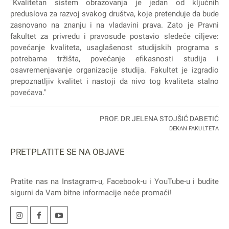
"Kvalitetan sistem obrazovanja je jedan od ključnih
preduslova za razvoj svakog društva, koje pretenduje da bude
zasnovano na znanju i na vladavini prava. Zato je Pravni
fakultet za privredu i pravosuđe postavio sledeće ciljeve:
povećanje kvaliteta, usaglašenost studijskih programa s
potrebama tržišta, povećanje efikasnosti studija i
osavremenjavanje organizacije studija. Fakultet je izgradio
prepoznatljiv kvalitet i nastoji da nivo tog kvaliteta stalno
povećava."
PROF. DR JELENA STOJŠIĆ DABETIĆ
DEKAN FAKULTETA
PRETPLATITE SE NA OBJAVE
Pratite nas na
Instagram
-u,
Facebook
-u i
YouTube
-u i budite
sigurni da Vam bitne informacije neće promaći!