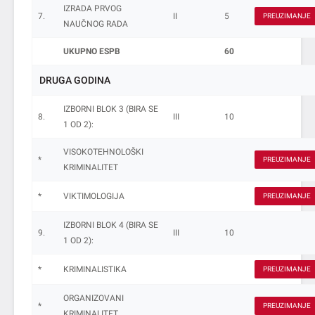
IZRADA PRVOG
7.
II
5
PREUZIMANJE
NAUČNOG RADA
UKUPNO ESPB
60
DRUGA GODINA
IZBORNI BLOK 3 (BIRA SE
8.
III
10
1 OD 2):
VISOKOTEHNOLOŠKI
*
PREUZIMANJE
KRIMINALITET
*
VIKTIMOLOGIJA
PREUZIMANJE
IZBORNI BLOK 4 (BIRA SE
9.
III
10
1 OD 2):
*
KRIMINALISTIKA
PREUZIMANJE
ORGANIZOVANI
*
PREUZIMANJE
KRIMINALITET