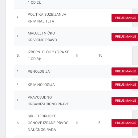
1 OD 2):
POLITIKA SUZBIJANJA
*
PREUZIMANJE
KRIMINALITETA
MALOLETNIČKO
*
PREUZIMANJE
KRIVIČNO PRAVO
IZBORNI BLOK 2 (BIRA SE
5.
II
10
1 OD 3):
*
PENOLOGIJA
PREUZIMANJE
*
KRIMINOLOGIJA
PREUZIMANJE
PRAVOSUDNO
*
PREUZIMANJE
ORGANIZACIONO PRAVO
SIR – TEORIJSKE
6.
OSNOVE IZRADE PRVOG
II
5
PREUZIMANJE
NAUČNOG RADA