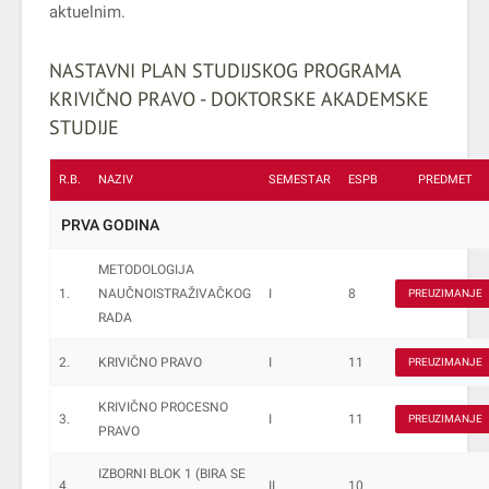
aktuelnim.
NASTAVNI PLAN STUDIJSKOG PROGRAMA
KRIVIČNO PRAVO - DOKTORSKE AKADEMSKE
STUDIJE
R.B.
NAZIV
SEMESTAR
ESPB
PREDMET
PRVA GODINA
METODOLOGIJA
1.
NAUČNOISTRAŽIVAČKOG
I
8
PREUZIMANJE
RADA
2.
KRIVIČNO PRAVO
I
11
PREUZIMANJE
KRIVIČNO PROCESNO
3.
I
11
PREUZIMANJE
PRAVO
IZBORNI BLOK 1 (BIRA SE
4.
II
10