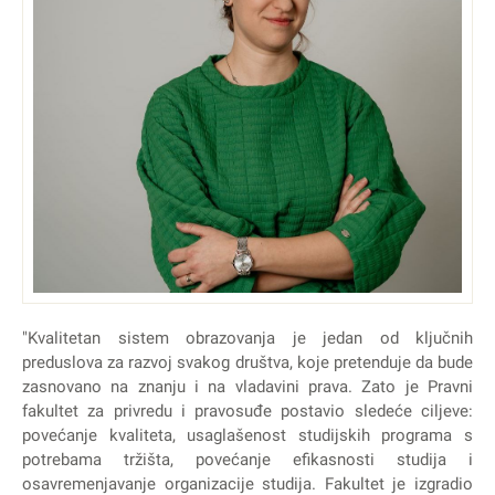
"Kvalitetan sistem obrazovanja je jedan od ključnih
preduslova za razvoj svakog društva, koje pretenduje da bude
zasnovano na znanju i na vladavini prava. Zato je Pravni
fakultet za privredu i pravosuđe postavio sledeće ciljeve:
povećanje kvaliteta, usaglašenost studijskih programa s
potrebama tržišta, povećanje efikasnosti studija i
osavremenjavanje organizacije studija. Fakultet je izgradio