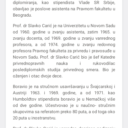
diplomiranja, kao stipendista Vlade SR Srbije,
obavljao je poslove asistenta na Pravnom fakultetu u
Beogradu.
Prof. dr Slavko Carić je na Univerzitetu u Novom Sadu
od 1960. godine u zvanju asistenta, zatim 1965. u
zvanju docenta, od 1969. godine u zvanju vanrednog
profesora, a od 1974. godine u zvanju redovnog
profesora Pravnog fakulteta za privredu i pravosuđe u
Novom Sadu. Prof. dr Slavko Carić bio je šef Katedre
privrednopravnih nauka i rukovodilac
poslediplomskih studija privrednog smera. Bio je
oženjen i otac dvoje dece.
Boravio je na stručnom usavršavanju u Švajcarskoj i
Austriji 1963. i 1969. godine, a od 1971. kao
Humboldtov stipendista boravio je u Nemačkoj više
od dve godine. Učestvovao je u naučno- stručnim
skupovima sa referatom preko 80 puta, a od toga oko
20 puta u inostranstvu.