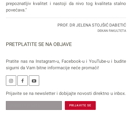
prepoznatljiv kvalitet i nastoji da nivo tog kvaliteta stalno
povećava."
PROF. DR JELENA STOJŠIĆ DABETIĆ
DEKAN FAKULTETA
PRETPLATITE SE NA OBJAVE
Pratite nas na
Instagram
-u,
Facebook
-u i
YouTube
-u i budite
sigurni da Vam bitne informacije neće promaći!
Prijavite se na
newsletter
i dobijajte novosti direktno u inbox.