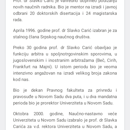
Prof. dr Slavko Carić je vanredno doprineo podizanju
novih naučnih radnika. Bio je mentor na izradi i javnoj
odbrani 20 doktorskih disertacija i 24 magistarska
rada.
Aprila 1996. godine prof. dr Slavko Carić izabran je za
stalnog člana Srpskog naučnog društva.
Preko 30 godina prof. dr Slavko Carić obavljao je
funkciju arbitra u spoljnotrgovinskim sporovima, u
jugoslovenskim i inostranim arbitražama (Beč, Cirih,
Frankfurt na Majni). U istom periodu bio je veoma
intenzivno angažovan na izradi velikog broja zakona
kod nas.
Bio je dekan Pravnog fakulteta za privredu i
pravosuđe u Novom Sadu dva puta, i u dva mandatna
perioda bio je prorektor Univerziteta u Novom Sadu.
Oktobra 2000. godine, Naučno-nastavno veće
Univerziteta u Novom Sadu izabralo je prof. dr Slavka
Carića za v.d. rektora Univerziteta u Novom Sadu, a