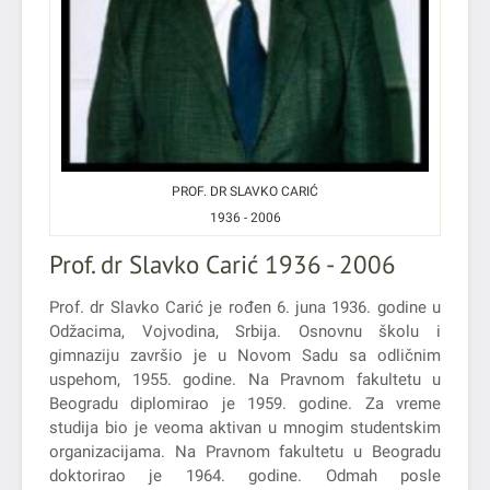
PROF. DR SLAVKO CARIĆ
1936 - 2006
Prof. dr Slavko Carić 1936 - 2006
Prof. dr Slavko Carić je rođen 6. juna 1936. godine u
Odžacima, Vojvodina, Srbija. Osnovnu školu i
gimnaziju završio je u Novom Sadu sa odličnim
uspehom, 1955. godine. Na Pravnom fakultetu u
Beogradu diplomirao je 1959. godine. Za vreme
studija bio je veoma aktivan u mnogim studentskim
organizacijama. Na Pravnom fakultetu u Beogradu
doktorirao je 1964. godine. Odmah posle