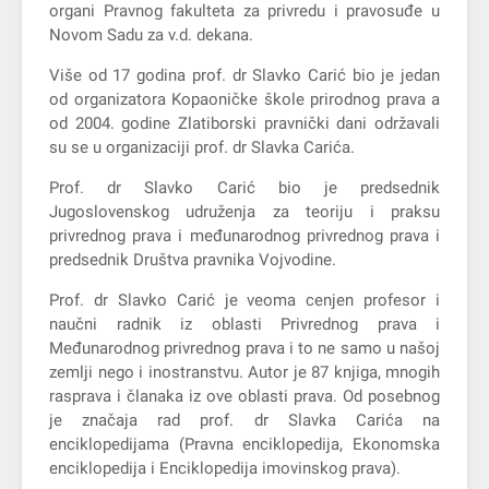
organi Pravnog fakulteta za privredu i pravosuđe u
Novom Sadu za v.d. dekana.
Više od 17 godina prof. dr Slavko Carić bio je jedan
od organizatora Kopaoničke škole prirodnog prava a
od 2004. godine Zlatiborski pravnički dani održavali
su se u organizaciji prof. dr Slavka Carića.
Prof. dr Slavko Carić bio je predsednik
Jugoslovenskog udruženja za teoriju i praksu
privrednog prava i međunarodnog privrednog prava i
predsednik Društva pravnika Vojvodine.
Prof. dr Slavko Carić je veoma cenjen profesor i
naučni radnik iz oblasti Privrednog prava i
Međunarodnog privrednog prava i to ne samo u našoj
zemlji nego i inostranstvu. Autor je 87 knjiga, mnogih
rasprava i članaka iz ove oblasti prava. Od posebnog
je značaja rad prof. dr Slavka Carića na
enciklopedijama (Pravna enciklopedija, Ekonomska
enciklopedija i Enciklopedija imovinskog prava).