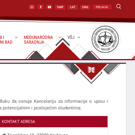
ЋИР
LAT
ENG
PRIJAVA
I I
MEĐUNARODNA
VŠJ
NI RAD
SARADNJA
luku da osnuje Kancelariju za informacije o upisu i
sa potencijalnim i postojećim studentima.
KONTAKT ADRESA