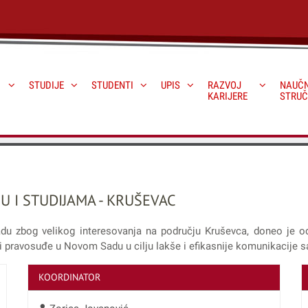
STUDIJE
STUDENTI
UPIS
RAZVOJ
NAUČN
KARIJERE
STRUČ
U I STUDIJAMA - KRUŠEVAC
du zbog velikog interesovanja na području Kruševca, doneo je od
 i pravosuđe u Novom Sadu u cilju lakše i efikasnije komunikacije 
KOORDINATOR