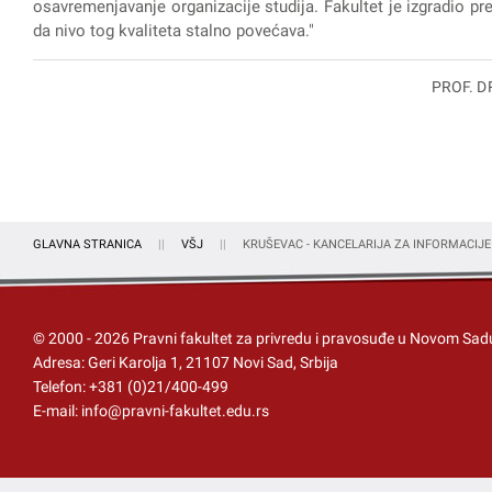
osavremenjavanje organizacije studija. Fakultet je izgradio prep
da nivo tog kvaliteta stalno povećava."
PROF. D
GLAVNA STRANICA
VŠJ
KRUŠEVAC - KANCELARIJA ZA INFORMACIJE
© 2000 -
2026
Pravni fakultet za privredu i pravosuđe u Novom Sad
Adresa: Geri Karolja 1, 21107 Novi Sad, Srbija
Telefon:
+381 (0)21/400-499
E-mail:
info@pravni-fakultet.edu.rs