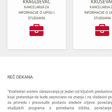
KRAGUJEVAC
KRUŠEVA
KANCELARIJA ZA
KANCELARIJA 
INFORMACIJE O UPISU I
INFORMACIJE O UP
STUDIJAMA
STUDIJAMA
REČ DEKANA
"Kvalitetan sistem obrazovanja je jedan od ključnih preduslov
koje pretenduje da bude zasnovano na znanju i na vladavini pra
za privredu i pravosuđe postavio sledeće ciljeve: povećanj
studijskih programa s potrebama tržišta, povećanje