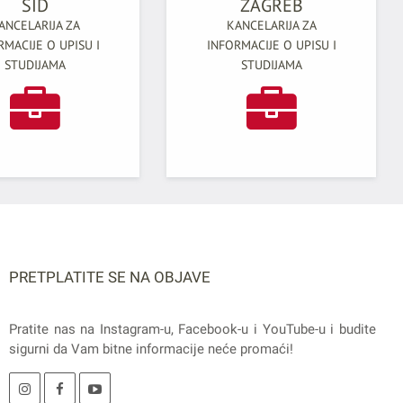
ŠID
ZAGREB
ANCELARIJA ZA
KANCELARIJA ZA
RMACIJE O UPISU I
INFORMACIJE O UPISU I
STUDIJAMA
STUDIJAMA
PRETPLATITE SE NA OBJAVE
Pratite nas na
Instagram
-u,
Facebook
-u i
YouTube
-u i budite
sigurni da Vam bitne informacije neće promaći!