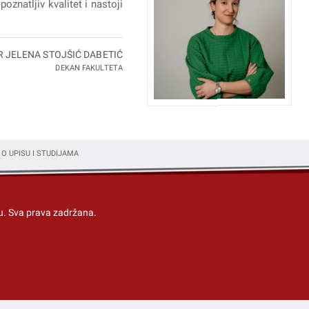
oznatljiv kvalitet i nastoji
R JELENA STOJŠIĆ DABETIĆ
DEKAN FAKULTETA
 O UPISU I STUDIJAMA
u
. Sva prava zadržana.