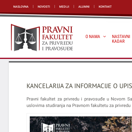
NASLOVNA
NOVOSTI
MEDIJI
ALUMNI
KONTAKT
O NAMA
NASTAVNI
KADAR
KANCELARIJA ZA INFORMACIJE O UPIS
Pravni fakultet za privredu i pravosuđe u Novom Sa
uslovima studiranja na Pravnom fakultetu za privredu