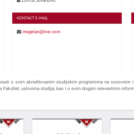
Zorica Jovanović
KONTAKT E-MAIL
magelan@live.com
rmisati o svim akreditovanim studijskim programima na osnovnim
 Fakultet, uslovima studija, kao i o svim drugim relevantnim infor