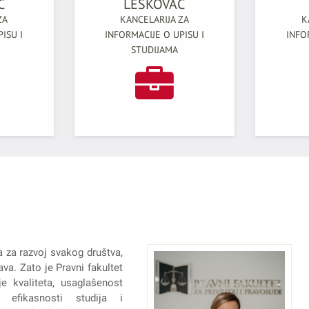
C
LESKOVAC
ZA
KANCELARIJA ZA
K
ISU I
INFORMACIJE O UPISU I
INFO
STUDIJAMA
a za razvoj svakog društva,
va. Zato je Pravni fakultet
e kvaliteta, usaglašenost
 efikasnosti studija i