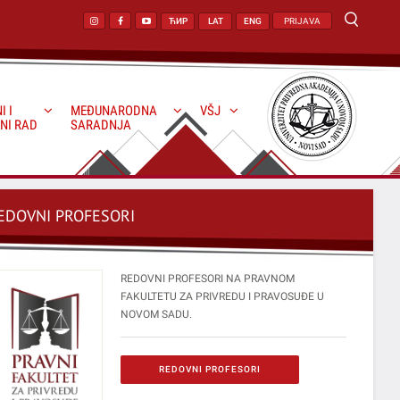
ЋИР
LAT
ENG
PRIJAVA
I I
MEĐUNARODNA
VŠJ
NI RAD
SARADNJA
EDOVNI PROFESORI
REDOVNI PROFESORI NA PRAVNOM
FAKULTETU ZA PRIVREDU I PRAVOSUĐE U
NOVOM SADU.
REDOVNI PROFESORI