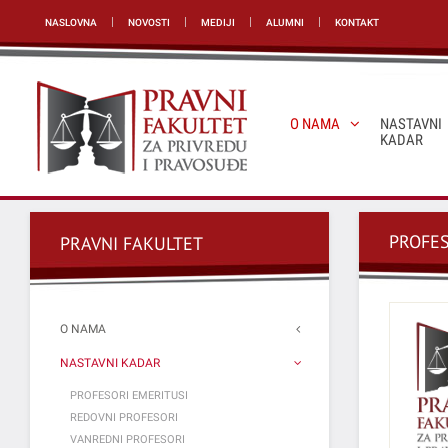
NASLOVNA
NOVOSTI
MEDIJI
ALUMNI
KONTAKT
O NAMA
NASTAVNI
KADAR
PROFES
PRAVNI FAKULTET
O NAMA
NASTAVNI KADAR
PROFESORI EMERITUSI
REDOVNI PROFESORI
VANREDNI PROFESORI