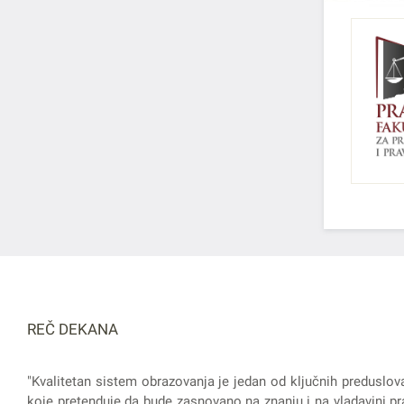
REČ DEKANA
"Kvalitetan sistem obrazovanja je jedan od ključnih preduslov
koje pretenduje da bude zasnovano na znanju i na vladavini pra