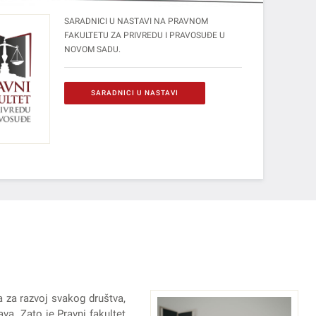
SARADNICI U NASTAVI NA PRAVNOM
FAKULTETU ZA PRIVREDU I PRAVOSUĐE U
NOVOM SADU.
SARADNICI U NASTAVI
a za razvoj svakog društva,
va. Zato je Pravni fakultet