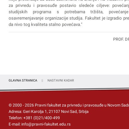
za privredu i pravosuđe postavio sledeće ciljeve: povećanj
studijskih programa s potrebama tržišta, povećanje
osavremenjavanje organizacije studija. Fakultet je izgradio prep
da nivo tog kvaliteta stalno povećava."
PROF. D
GLAVNA STRANICA
NASTAVNI KADAR
© 2000 -
2026
Pravni fakultet za privredu i pravosuđe u Novom Sad
Adresa: Geri Karolja 1, 21107 Novi Sad, Srbija
Telefon:
+381 (0)21/400-499
E-mail:
info@pravni-fakultet.edu.rs