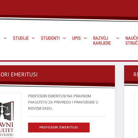
STUDIJE
STUDENTI
UPIS
RAZVOJ
NAUČN
KARIJERE
STRUČ
ORI EMERITUSI
R
PROFESORI EMERITUSI NA PRAVNOM
FAKULTETU ZA PRIVREDU I PRAVOSUĐE U
NOVOM SADU.
PROFESORI EMERITUSI