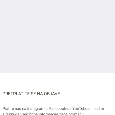
PRETPLATITE SE NA OBJAVE
Pratite nas na
Instagram
-u,
Facebook
-u i
YouTube
-u i budite
sigurni da Vam bitne informacije neće promaći!