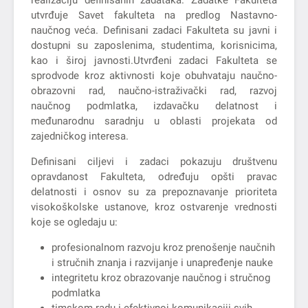
utvrđuje Savet fakulteta na predlog Nastavno-
naučnog veća. Definisani zadaci Fakulteta su javni i
dostupni su zaposlenima, studentima, korisnicima,
kao i široj javnosti.Utvrđeni zadaci Fakulteta se
sprodvode kroz aktivnosti koje obuhvataju naučno-
obrazovni rad, naučno-istraživački rad, razvoj
naučnog podmlatka, izdavačku delatnost i
međunarodnu saradnju u oblasti projekata od
zajedničkog interesa.
Definisani ciljevi i zadaci pokazuju društvenu
opravdanost Fakulteta, određuju opšti pravac
delatnosti i osnov su za prepoznavanje prioriteta
visokoškolske ustanove, kroz ostvarenje vrednosti
koje se ogledaju u:
profesionalnom razvoju kroz prenošenje naučnih
i stručnih znanja i razvijanje i unapređenje nauke
integritetu kroz obrazovanje naučnog i stručnog
podmlatka
timskom radu i efektivnoj komunikaciji svih