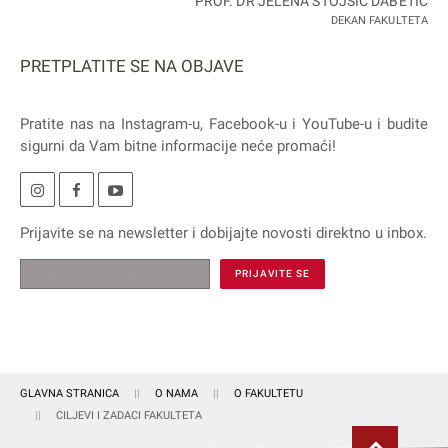
PROF. DR JELENA STOJŠIĆ DABETIĆ
DEKAN FAKULTETA
PRETPLATITE SE NA OBJAVE
Pratite nas na
Instagram
-u,
Facebook
-u i
YouTube
-u i budite
sigurni da Vam bitne informacije neće promaći!
Prijavite se na
newsletter
i dobijajte novosti direktno u inbox.
GLAVNA STRANICA
O NAMA
O FAKULTETU
CILJEVI I ZADACI FAKULTETA