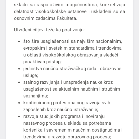
skladu sa raspoloživim mogućnostima, konkretizuju
delatnost visokoškolske ustanove i usklađeni su sa
osnovnim zadacima Fakulteta.
Utvrđeni ciljevi teže ka postizanju:
što šire usaglašenosti sa najvišim nacionalnim,
evropskim i svetskim standardima i trendovima
u oblasti visokoškolskog obrazovanja sledeći
proaktivan pristup;
jedinstva naučnoistraživačkog rada i obrazovne
usluge;
stalnog razvijanja i unapređenja nauke kroz
usaglašenost sa aktuelnim naučnim i stručnim
saznanjima;
kontinuiranog profesionalnog razvoja svih
zaposlenih kroz naučno istraživanje;
razvoja studijskih programa i inoviranju
nastavnog procesa u skladu sa potrebama
korisnika i savremenim naučnim dostignućima i
trendovima u razvoju obrazovnog procesa;