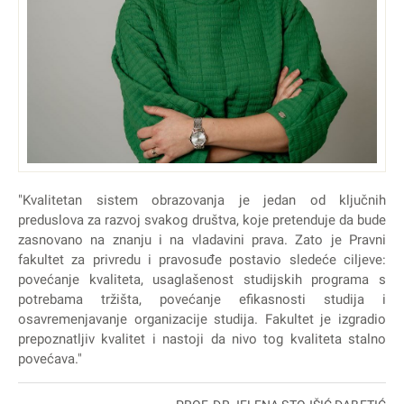
"Kvalitetan sistem obrazovanja je jedan od ključnih
preduslova za razvoj svakog društva, koje pretenduje da bude
zasnovano na znanju i na vladavini prava. Zato je Pravni
fakultet za privredu i pravosuđe postavio sledeće ciljeve:
povećanje kvaliteta, usaglašenost studijskih programa s
potrebama tržišta, povećanje efikasnosti studija i
osavremenjavanje organizacije studija. Fakultet je izgradio
prepoznatljiv kvalitet i nastoji da nivo tog kvaliteta stalno
povećava."