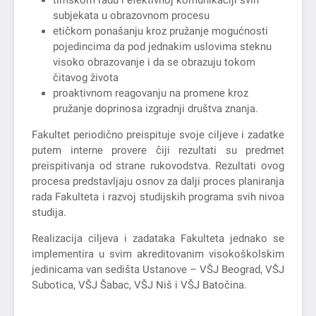
subjekata u obrazovnom procesu
etičkom ponašanju kroz pružanje mogućnosti
pojedincima da pod jednakim uslovima steknu
visoko obrazovanje i da se obrazuju tokom
čitavog života
proaktivnom reagovanju na promene kroz
pružanje doprinosa izgradnji društva znanja.
Fakultet periodično preispituje svoje ciljeve i zadatke
putem interne provere čiji rezultati su predmet
preispitivanja od strane rukovodstva. Rezultati ovog
procesa predstavljaju osnov za dalji proces planiranja
rada Fakulteta i razvoj studijskih programa svih nivoa
studija.
Realizacija ciljeva i zadataka Fakulteta jednako se
implementira u svim akreditovanim visokoškolskim
jedinicama van sedišta Ustanove – VŠJ Beograd, VŠJ
Subotica, VŠJ Šabac, VŠJ Niš i VŠJ Batočina.