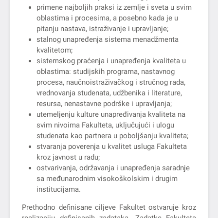
primene najboljih praksi iz zemlje i sveta u svim
oblastima i procesima, a posebno kada je u
pitanju nastava, istraživanje i upravljanje;
stalnog unapređenja sistema menadžmenta
kvalitetom;
sistemskog praćenja i unapređenja kvaliteta u
oblastima: studijskih programa, nastavnog
procesa, naučnoistraživačkog i stručnog rada,
vrednovanja studenata, udžbenika i literature,
resursa, nenastavne podrške i upravljanja;
utemeljenju kulture unapređivanja kvaliteta na
svim nivoima Fakulteta, uključujući i ulogu
studenata kao partnera u poboljšanju kvaliteta;
stvaranja poverenja u kvalitet usluga Fakulteta
kroz javnost u radu;
ostvarivanja, održavanja i unapređenja saradnje
sa međunarodnim visokoškolskim i drugim
institucijama.
Prethodno definisane ciljeve Fakultet ostvaruje kroz
realizaciju definisanih zadataka. Zadatke Fakulteta