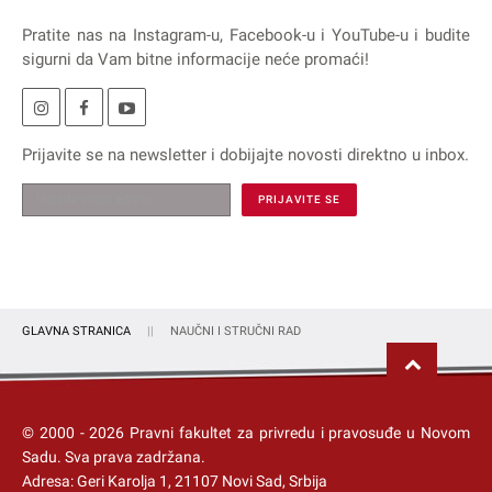
Pratite nas na
Instagram
-u,
Facebook
-u i
YouTube
-u i budite
sigurni da Vam bitne informacije neće promaći!
Prijavite se na
newsletter
i dobijajte novosti direktno u inbox.
GLAVNA STRANICA
NAUČNI I STRUČNI RAD
© 2000 -
2026
Pravni fakultet za privredu i pravosuđe u Novom
Sadu
. Sva prava zadržana.
Adresa: Geri Karolja 1, 21107 Novi Sad, Srbija