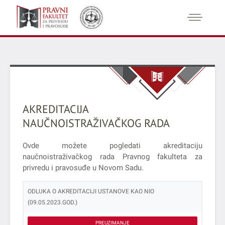
AKREDITACIJA
NAUČNOISTRAŽIVAČKOG RADA
Ovde možete pogledati akreditaciju
naučnoistraživačkog rada Pravnog fakulteta za
privredu i pravosuđe u Novom Sadu.
ODLUKA O AKREDITACIJI USTANOVE KAO NIO
(09.05.2023.GOD.)
PREUZIMANJE