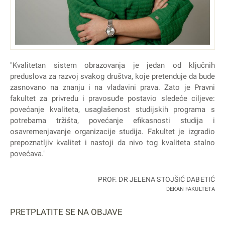
"Kvalitetan sistem obrazovanja je jedan od ključnih
preduslova za razvoj svakog društva, koje pretenduje da bude
zasnovano na znanju i na vladavini prava. Zato je Pravni
fakultet za privredu i pravosuđe postavio sledeće ciljeve:
povećanje kvaliteta, usaglašenost studijskih programa s
potrebama tržišta, povećanje efikasnosti studija i
osavremenjavanje organizacije studija. Fakultet je izgradio
prepoznatljiv kvalitet i nastoji da nivo tog kvaliteta stalno
povećava."
PROF. DR JELENA STOJŠIĆ DABETIĆ
DEKAN FAKULTETA
PRETPLATITE SE NA OBJAVE