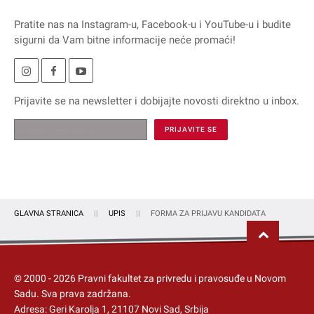
Pratite nas na
Instagram
-u,
Facebook
-u i
YouTube
-u i budite
sigurni da Vam bitne informacije neće promaći!
Prijavite se na
newsletter
i dobijajte novosti direktno u inbox.
GLAVNA STRANICA
UPIS
FORMA ZA PRIJAVU KANDIDATA
© 2000 -
2026
Pravni fakultet za privredu i pravosuđe u Novom
Sadu
. Sva prava zadržana.
Adresa: Geri Karolja 1, 21107 Novi Sad, Srbija