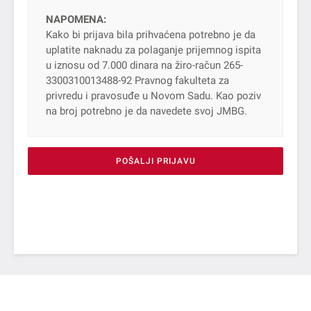
NAPOMENA:
Kako bi prijava bila prihvaćena potrebno je da
uplatite naknadu za polaganje prijemnog ispita
u iznosu od 7.000 dinara na žiro-račun 265-
3300310013488-92 Pravnog fakulteta za
privredu i pravosuđe u Novom Sadu. Kao poziv
na broj potrebno je da navedete svoj JMBG.