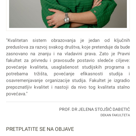
"Kvalitetan sistem obrazovanja je jedan od ključnih
preduslova za razvoj svakog društva, koje pretenduje da bude
zasnovano na znanju i na vladavini prava. Zato je Pravni
fakultet za privredu i pravosuđe postavio sledeće ciljeve:
povećanje kvaliteta, usaglašenost studijskih programa s
potrebama tržišta, povećanje efikasnosti studija i
osavremenjavanje organizacije studija. Fakultet je izgradio
prepoznatljiv kvalitet i nastoji da nivo tog kvaliteta stalno
povećava."
PROF. DR JELENA STOJŠIĆ DABETIĆ
DEKAN FAKULTETA
PRETPLATITE SE NA OBJAVE