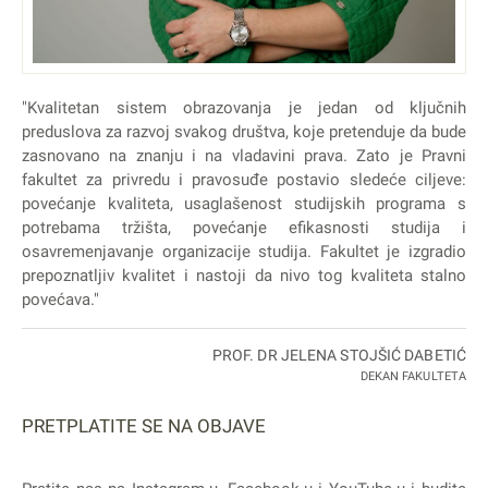
"Kvalitetan sistem obrazovanja je jedan od ključnih
preduslova za razvoj svakog društva, koje pretenduje da bude
zasnovano na znanju i na vladavini prava. Zato je Pravni
fakultet za privredu i pravosuđe postavio sledeće ciljeve:
povećanje kvaliteta, usaglašenost studijskih programa s
potrebama tržišta, povećanje efikasnosti studija i
osavremenjavanje organizacije studija. Fakultet je izgradio
prepoznatljiv kvalitet i nastoji da nivo tog kvaliteta stalno
povećava."
PROF. DR JELENA STOJŠIĆ DABETIĆ
DEKAN FAKULTETA
PRETPLATITE SE NA OBJAVE