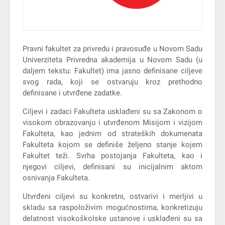
Pravni fakultet za privredu i pravosuđe u Novom Sadu
Univerziteta Privredna akademija u Novom Sadu (u
daljem tekstu: Fakultet) ima jasno definisane ciljeve
svog rada, koji se ostvaruju kroz prethodno
definisane i utvrđene zadatke.
Ciljevi i zadaci Fakulteta usklađeni su sa Zakonom o
visokom obrazovanju i utvrđenom Misijom i vizijom
Fakulteta, kao jednim od strateških dokumenata
Fakulteta kojom se definiše željeno stanje kojem
Fakultet teži. Svrha postojanja Fakulteta, kao i
njegovi ciljevi, definisani su inicijalnim aktom
osnivanja Fakulteta.
Utvrđeni ciljevi su konkretni, ostvarivi i merljivi u
skladu sa raspoloživim mogućnostima, konkretizuju
delatnost visokoškolske ustanove i usklađeni su sa