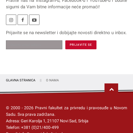
Pratite nas na
Instagram
-u,
Facebook
-u i
YouTube
-u i budite
sigurni da Vam bitne informacije neće promaći!
Prijavite se na
newsletter
i dobijajte novosti direktno u inbox.
GLAVNA STRANICA
O NAMA
© 2000 -
2026
Pravni fakultet za privredu i pravosuđe u Novom
Sadu
. Sva prava zadržana.
Adresa: Geri Karolja 1, 21107 Novi Sad, Srbija
Telefon:
+381 (0)21/400-499