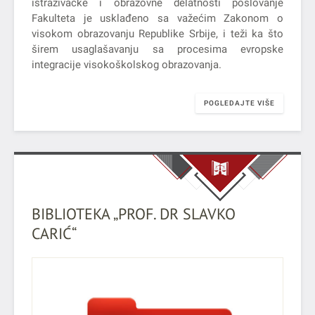
istraživačke i obrazovne delatnosti poslovanje
Fakulteta je usklađeno sa važećim Zakonom o
visokom obrazovanju Republike Srbije, i teži ka što
širem usaglašavanju sa procesima evropske
integracije visokoškolskog obrazovanja.
POGLEDAJTE VIŠE
BIBLIOTEKA „PROF. DR SLAVKO
CARIĆ“