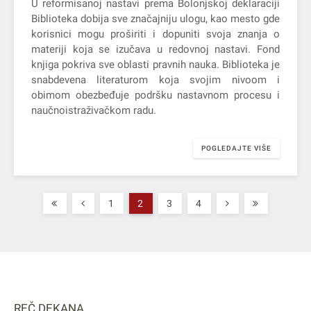
U reformisanoj nastavi prema Bolonjskoj deklaraciji
Biblioteka dobija sve značajniju ulogu, kao mesto gde
korisnici mogu proširiti i dopuniti svoja znanja o
materiji koja se izučava u redovnoj nastavi. Fond
knjiga pokriva sve oblasti pravnih nauka. Biblioteka je
snabdevena literaturom koja svojim nivoom i
obimom obezbeđuje podršku nastavnom procesu i
naučnoistraživačkom radu.
POGLEDAJTE VIŠE
1
2
3
4
REČ DEKANA