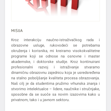
MISIJA
Kroz interakciju naučno-istraživačkog rada i
obrazovne usluge, rukovodeći se potrebama
okruženja i korisnika, mi kreiramo visokokvalitetne
programe koji se odnose na osnovne i master
akademske, i doktorske studije. Kroz kontinuirani
profesionalni razvoj i istraživanje stvaramo
dinamičnu obrazovnu zajednicu koja je usredsređena
na stalno poboljšanje kvaliteta procesa obrazovanja.
Naš cilj je da studentima pružimo vrhunska znanja i
stvorimo intelektualce – lidere, naučnike i stručnjake,
sposobne da se suoče sa novim izazovima kako u
privatnom, tako i u javnom sektoru.